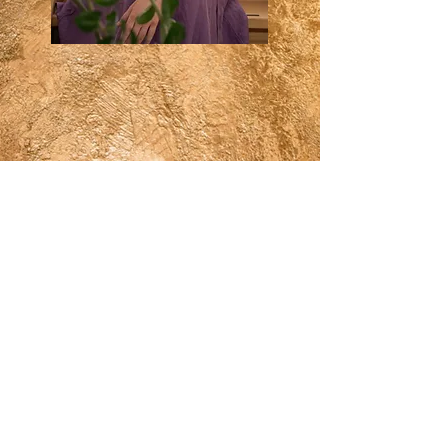
In een notendop...
“Doe maar normaal dan doe je al
gek genoeg…” Hell no!! Lets go
all out en zorg dat je krijgt wat je
nodig hebt en verdient! Ik gun het
iedere vrouw om positief op haar
bevalling terug te kijken en ik gun
het elk kind om
In Liefde Geboren
te mogen worden.
Hai, ik ben Marith en samen met mijn
vrouw en zoon woon ik in