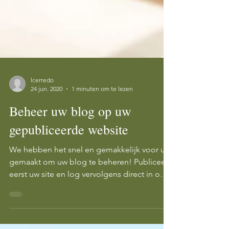
lcerredo
24 jun. 2020
1 minuten om te lezen
Beheer uw blog op uw
gepubliceerde website
We hebben het snel en gemakkelijk voor u
gemaakt om uw blog te beheren! Publiceer
eerst uw site en log vervolgens direct in op
uw...